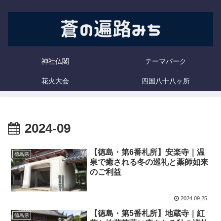
神社仏閣
テーマパーク
花火大会
四国八十八ヶ所
2024-09
【徳島・第6番札所】安楽寺｜温
徳島県
泉で癒される冬の巡礼と薬師如来
のご利益
2024.09.25
【徳島・第5番札所】地蔵寺｜紅
徳島県