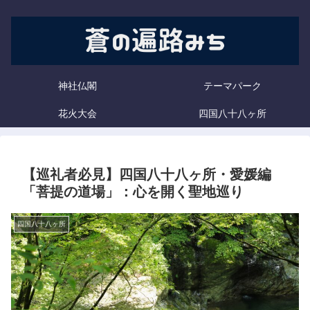
神社仏閣
テーマパーク
花火大会
四国八十八ヶ所
【巡礼者必見】四国八十八ヶ所・愛媛編
「菩提の道場」：心を開く聖地巡り
四国八十八ヶ所