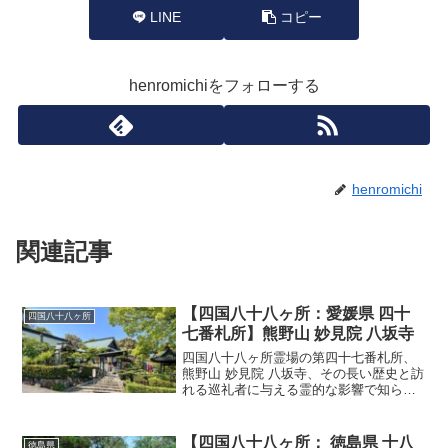
LINE
コピー
henromichiをフォローする
henromichi
関連記事
【四国八十八ヶ所：愛媛県 四十
四国八十八ヶ所
七番札所】熊野山 妙見院 八坂寺
四国八十八ヶ所霊場の第四十七番札所、
熊野山 妙見院 八坂寺、その長い歴史と訪
れる巡礼者に与える霊的な影響で知られ
ています。皆さんは、巡礼の旅に出るこ
との精神的な意味について考えたことは
ありますか？実は、八坂寺には独自の魅
【四国八十八ヶ所： 徳島県 十八
徳島県