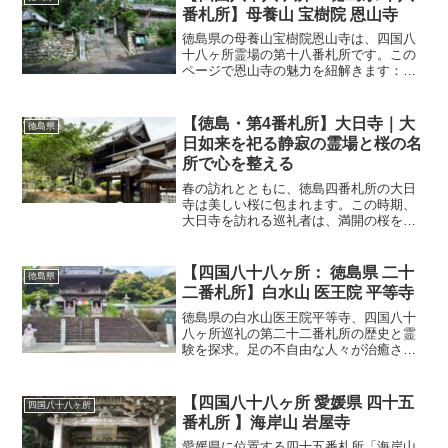
力と深い歴史があり、...
番札所】母養山 宝樹院 恩山寺
徳島県の母養山宝樹院恩山寺は、四国八
十八ヶ所霊場の第十八番札所です。この
ページで恩山寺の魅力を紐解きます：歴
史の探求、霊的な癒し、そして息をのむ
ような景観。詳細を知り、心の旅を深め
るために、徳島県の恩山寺が提供する、
【徳島・第4番札所】大日寺｜大
徳島県
歴史と自然の美に満ちた霊的な体験を始
日如来を祀る静寂の霊場と桜の名
めましょう。
所で心を整える
春の訪れとともに、徳島四番札所の大日
寺は美しい桜に包まれます。この時期、
大日寺を訪れる巡礼者は、満開の桜を愛
でながら心静かに参拝する特別な時間を
過ごすことができます。大日寺は、四国
八十八ヶ所巡礼の中でも特に風光明媚な
【四国八十八ヶ所： 徳島県 二十
徳島県
札所として知られており、...
二番札所】白水山 医王院 平等寺
徳島県の白水山医王院平等寺、四国八十
八ヶ所巡礼の第二十二番札所の歴史と霊
験を探求。足の不自由な人々が治癒され
た奇跡と、弘法大師の薬師如来の深い教
えに触れる。詳細なアクセス方法と訪れ
る巡礼者の体験談も。今すぐもっと学
【四国八十八ヶ所 愛媛県 四十五
四国八十八ヶ所
び、心の平和を見つけに行こう。
番札所 】海岸山 岩屋寺
愛媛県に位置する四十五番札所「海岸山