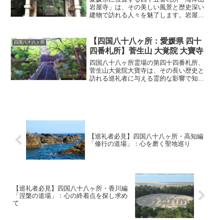
岩屋寺」は、その美しい風景と歴史深い
建物で訪れる人々を魅了します。岩屋寺
は、その名の通り山間の岩場に建つ寺院
で、静寂と荘厳な雰囲気が漂います。険
しい山道を登ると現れる本堂や大師堂
【四国八十八ヶ所：愛媛県 四十
四国八十八ヶ所
は、参拝者に神聖な気持ち...
四番札所】菅生山 大覚院 大寶寺
四国八十八ヶ所霊場の第四十四番札所、
菅生山大覚院大寶寺は、その長い歴史と
訪れる巡礼者に与える霊的な影響で知ら
れています。忙しい毎日の中で、心を落
ち着けたいと思うことはありませんか？
実は、大寶寺はそんな心の安らぎを提供
する場所です。この記事で...
【巡礼者必見】四国八十八ヶ所・高知編
「修行の道場」：心を磨く聖地巡り
【巡礼者必見】四国八十八ヶ所・香川編
「涅槃の道場」：心の終着点を探し求め
て