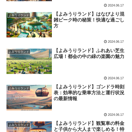
2024.06.17
【よみうりランド】はなびより混
よみうりランド
雑ピーク時の秘策！快適な過ごし
方
2024.06.17
【よみうりランド】ふれあい芝生
よみうりランド
広場！都会の中の緑の楽園の魅力
2024.06.17
【よみうりランド】ゴンドラ時刻
よみうりランド
表：効率的な乗車方法と運行状況
の最新情報
2024.06.17
【よみうりランド】観覧車の料金
よみうりランド
と子供から大人まで楽しめる！特