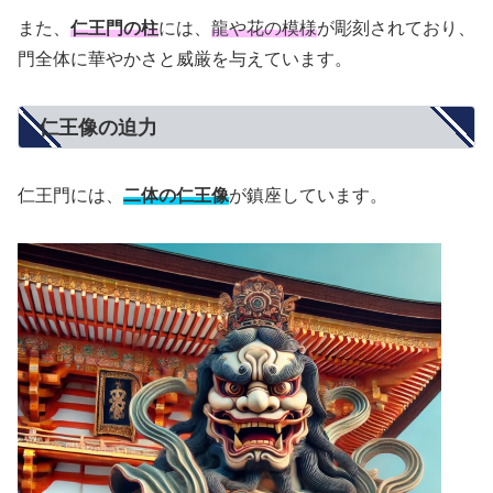
また、
仁王門の柱
には、
龍や花の模様
が彫刻されており、
門全体に華やかさと威厳を与えています。
仁王像の迫力
仁王門には、
二体の仁王像
が鎮座しています。