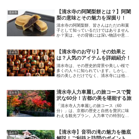
ら電車まで、あらゆる交通手段を網羅し
て解説します。読者の皆さんにとって最
適なルートを見つけ、神社訪問の旅を快
【清水寺の阿闍梨餅とは？】阿闍
清水寺
適にするためのガイドです...
梨の意味とその魅力を深掘り！
清水寺の阿闍梨餅、皆さんはただの和菓
子として知っているだけではありません
か？実は、その背後には深い物語や意味
が隠されています。この記事を読むこと
で、阿闍梨餅の魅力をより深く感じるこ
とができるでしょう。新たな発見をお楽
【清水寺のお守り】その効果と
清水寺
しみください！この記事を...
は？人気のアイテムを詳細紹介！
清水寺は、その歴史的背景や美しい桜で
多くの人々に知られています。しかし、
桜の美しさだけでなく、清水寺には他に
も多くの魅力が隠されています。中で
も、清水寺特有のお守りは、恋愛や結
婚、健康、仕事、勉強といった多岐にわ
清水寺人力車麗しの旅コースで贅
清水寺
たる願いを叶える力を持ってい...
沢な60分！古都の美を堪能する旅
「清水寺人力車麗しの旅コース（60
分）」は、京都の歴史と自然を贅沢に味
わえる観光プラン。人力車での特別な視
点から、四季折々の美しい景色を楽しみ
ながら、古都の魅力を深く堪能できま
す。京都観光を満喫したい方におすすめ
【清水寺】音羽の滝の魅力を徹底
清水寺
です。
解説！ご利益と訪問のポイント