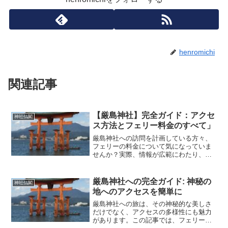
henromichi
関連記事
【厳島神社】完全ガイド：アクセ
神社仏閣
ス方法とフェリー料金のすべて」
厳島神社への訪問を計画している方々、
フェリーの料金について気になっていま
せんか？実際、情報が広範にわたり、最
も正確かつ最新のデータを見つけ出すこ
とは容易ではありません。この記事で
は、厳島神社へのフェリー料金に関する
厳島神社への完全ガイド: 神秘の
神社仏閣
詳細情報を一か所にまとめて...
地へのアクセスを簡単に
厳島神社への旅は、その神秘的な美しさ
だけでなく、アクセスの多様性にも魅力
があります。この記事では、フェリーか