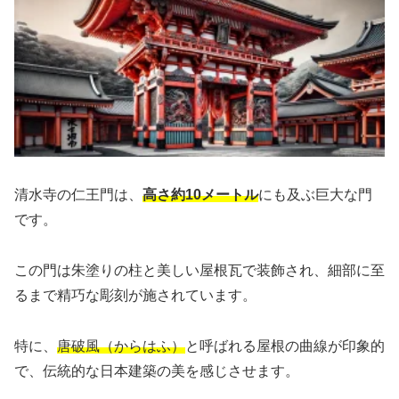
清水寺の仁王門は、
高さ約10メートル
にも及ぶ巨大な門
です。
この門は朱塗りの柱と美しい屋根瓦で装飾され、細部に至
るまで精巧な彫刻が施されています。
特に、
唐破風（からはふ）
と呼ばれる屋根の曲線が印象的
で、伝統的な日本建築の美を感じさせます。