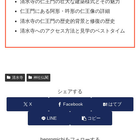
清水寺の仁王門の壮大な建築様式とその魅力
仁王門にある阿形・吽形の仁王像の詳細
清水寺の仁王門の歴史的背景と修復の歴史
清水寺へのアクセス方法と見学のベストタイム
清水寺
神社仏閣
シェアする
X
Facebook
はてブ
LINE
コピー
henromichiをフォローする