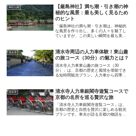
在の宮司である野坂元明氏は、その重要
な任務をどのように遂行しているのでし
【厳島神社】満ち潮・引き潮の神
神社仏閣
ょうか？この記事では、厳島...
秘的な風景：最も美しく見るため
のヒント
「厳島神社の満ち潮・引き潮は、神秘的
な風景を作り出し、多くの人々を魅了し
ていますが、この美しい瞬間を最も美し
く見るためのヒントは知っていますか？
実は、そのタイミングや見る位置によっ
て、印象は大きく変わります。この記事
清水寺周辺の人力車体験！東山趣
清水寺
では、満ち潮・引き潮の美...
の旅コース（30分）の魅力とは？
清水寺人力車東山趣の旅コース（30
分）」は、京都の歴史と風情を堪能でき
る短時間観光プラン。人力車から四季
折々の美しい景色を楽しみ、特別な視点
から京都を満喫。今すぐこの特別な体験
をチェック！
清水寺人力車銀閣寺遊覧コースで
清水寺
京都の名所を巡る贅沢な旅
「清水寺人力車銀閣寺遊覧コース」は、
京都の歴史と自然を贅沢に楽しめる観光
プランです。車夫が語る京都の物語を聞
きながら、四季折々の美しい風景を人力
車から眺め、古都の魅力を深く体感でき
る特別な体験が待っています。