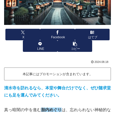
X
Facebook
はてブ
LINE
コピー
2024.08.18
本記事にはプロモーションが含まれています。
清水寺を訪れるなら、本堂や舞台だけでなく、ぜひ随求堂
にも足を運んでみてください。
真っ暗闇の中を進む
胎内めぐり
は、忘れられない神秘的な