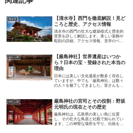
関連記事
【清水寺】西門を徹底解説！見ど
清水寺
ころと歴史、アクセス情報
清水寺の西門の壮大な建築様式と歴史的
背景を詳しく解説します。美しい装飾や
彫刻の詳細、アクセス情報、見学のベス
トタイムを紹介。訪問を充実させるガイ
ド。清水寺の西門の魅力を今すぐチェッ
クしよう
【厳島神社】世界遺産はいつか
神社仏閣
ら？日本の宝・登録された本当の
理由
日本には美しい文化遺産が数多く存在し
ていますが、中でも「厳島神社」は数々
の人々を魅了してきました。皆さんも一
度はその名前を耳にされたことがあるの
ではないでしょうか？しかし、厳島神社
がどうして世界遺産として認められたの
厳島神社の宮司とその役割：野坂
神社仏閣
か、その深い背景や魅力を...
元明氏の現在とその歴史
厳島神社は、広島県の美しい島に位置
し、その壮大な鳥居と社殿で知られてい
ます。この神聖な場所を守り、伝統を継
承する役割を担うのが宮司です。特に現