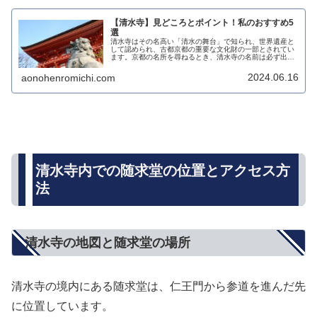
【清水寺】見どころとポイント！私のおすすめ5
選
清水寺はその名高い「清水の舞台」で知られ、世界遺産と
して認められ、古都京都の重要な文化財の一部とされてい
ます。京都の名所を尋ねるとき、清水寺の名前は必ず出て
きます。多くの見どころを持つ清水寺には、「清水の舞台
から飛び降りる」というフレーズが...
2024.06.16
aonohenromichi.com
清水寺内での随求堂の位置とアクセス方
法
清水寺の地図と随求堂の場所
清水寺の境内にある随求堂は、仁王門から参道を進んだ先
に位置しています。